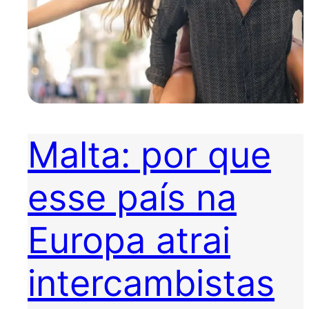
Malta: por que
esse país na
Europa atrai
intercambistas