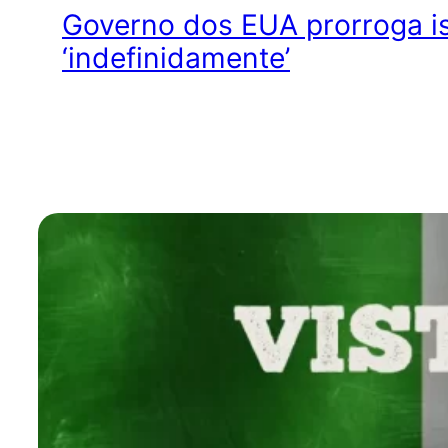
Governo dos EUA prorroga is
‘indefinidamente’