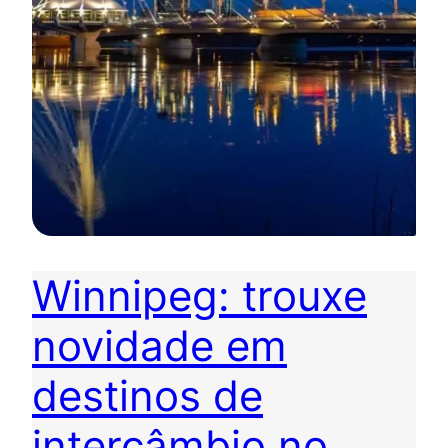
Winnipeg: trouxe
novidade em
destinos de
intercâmbio no