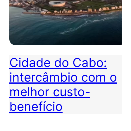
Cidade do Cabo:
intercâmbio com o
melhor custo-
benefício