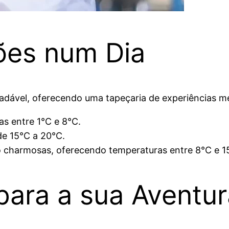
ões num Dia
radável, oferecendo uma tapeçaria de experiências m
s entre 1°C e 8°C.
de 15°C a 20°C.
ão charmosas, oferecendo temperaturas entre 8°C e 1
para a sua Aventu