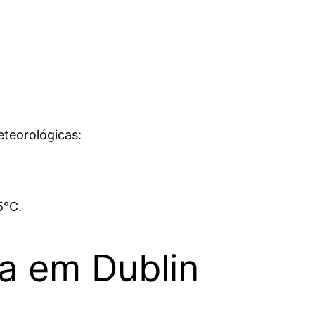
eteorológicas:
5°C.
ra em Dublin