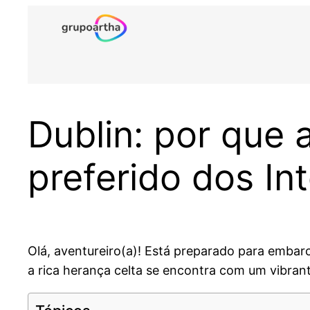
Pular
para
o
conteúdo
Dublin: por que a
preferido dos I
Olá, aventureiro(a)! Está preparado para embarc
a rica herança celta se encontra com um vibran